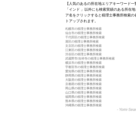
【人気のあるの所在地エリアキーワード一
「インド 」以外にも検索実績のある所在
ア名をクリックすると税理士事務所検索の
トアップされます。
札幌市の税理士事務所検索
仙台市の税理士事務所検索
千代田区の税理士事務所検索
港区の税理士事務所検索
文京区の税理士事務所検索
江東区の税理士事務所検索
渋谷区の税理士事務所検索
武蔵野市/吉祥寺の税理士事務所検索
横浜市の税理士事務所検索
宇都宮市の税理士事務所検索
愛知県の税理士事務所検索
静岡県の税理士事務所検索
大阪府の税理士事務所検索
京都府の税理士事務所検索
岡山県の税理士事務所検索
山口県の税理士事務所検索
福岡県の税理士事務所検索
熊本県の税理士事務所検索
沖縄県の税理士事務所検索
-
Yomi-Sear