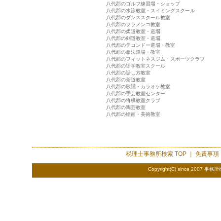
八代郡のゴルフ練習場・ショップ
八代郡の水泳教室・スイミングスクール
八代郡のダンススクール教室
八代郡のフラメンコ教室
八代郡の柔道教室・道場
八代郡の剣道教室・道場
八代郡のテコンドー道場・教室
八代郡の拳法道場・教室
八代郡のフィットネスジム・スポーツクラブ
八代郡の語学教室スクール
八代郡の話し方教室
八代郡の茶道教室
八代郡の歌謡・カラオケ教室
八代郡の手芸教室センター
八代郡の将棋教室クラブ
八代郡の陶芸教室
八代郡の絵画・美術教室
税理士事務所検索
TOP ｜
免責事項
Copyright(C) since 2007
事務所