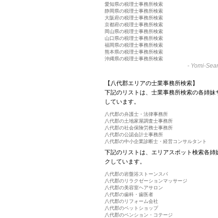
愛知県の税理士事務所検索
静岡県の税理士事務所検索
大阪府の税理士事務所検索
京都府の税理士事務所検索
岡山県の税理士事務所検索
山口県の税理士事務所検索
福岡県の税理士事務所検索
熊本県の税理士事務所検索
沖縄県の税理士事務所検索
-
Yomi-Sear
【八代郡エリアの士業事務所検索】
下記のリストは、士業事務所検索の各姉妹
しています。
八代郡の弁護士・法律事務所
八代郡の土地家屋調査士事務所
八代郡の社会保険労務士事務所
八代郡の公認会計士事務所
八代郡の中小企業診断士・経営コンサルタント
下記のリストは、エリアスポット検索各姉
クしています。
八代郡の岩盤浴ストーンスパ
八代郡のリラクゼーションマッサージ
八代郡の美容室ヘアサロン
八代郡の歯科・歯医者
八代郡のリフォーム会社
八代郡のペットショップ
八代郡のペンション・コテージ