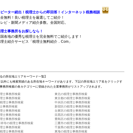
リピーター続出！税理士からの即回答！インターネット税務相談
完全無料！良い税理士を厳選してご紹介！
テレビ・新聞メディア紹介多数。全国対応。
税理士事務所をお探しなら！
全国各地の優秀な税理士を完全無料でご紹介します！
税理士紹介サービス「税理士無料紹介．Com」
るの所在地エリアキーワード一覧】
」以外にも検索実績のある所在地キーワードがあります。下記の所在地エリア名をクリックす
事務所検索の各カテゴリーに登録された士業事務所がリストアップされます。
理士事務所検索
東北の税理士事務所検索
理士事務所検索
東京都の税理士事務所検索
税理士事務所検索
中央区の税理士事務所検索
士事務所検索
新宿区の税理士事務所検索
理士事務所検索
台東区の税理士事務所検索
理士事務所検索
目黒区の税理士事務所検索
理士事務所検索
豊島区の税理士事務所検索
吉祥寺の税理士事務所検索
三鷹市の税理士事務所検索
理士事務所検索
千葉県の税理士事務所検索
税理士事務所検索
東海の税理士事務所検索