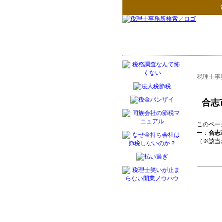
税理士事
合志
このペー
ー：
合志
（※該当