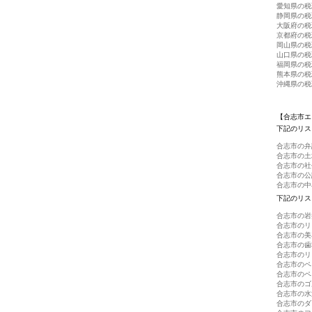
愛知県の税
静岡県の税
大阪府の税
京都府の税
岡山県の税
山口県の税
福岡県の税
熊本県の税
沖縄県の税
【合志市エ
下記のリス
合志市の弁
合志市の土
合志市の社
合志市の公
合志市の中
下記のリス
合志市の岩
合志市のリ
合志市の美
合志市の歯
合志市のリ
合志市のペ
合志市のペ
合志市のゴ
合志市の水
合志市のダ