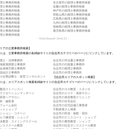
理士事務所検索
名古屋市の税理士事務所検索
理士事務所検索
近畿の税理士事務所検索
理士事務所検索
神戸市の税理士事務所検索
理士事務所検索
和歌山県の税理士事務所検索
理士事務所検索
広島県の税理士事務所検索
理士事務所検索
九州の税理士事務所検索
理士事務所検索
長崎県の税理士事務所検索
理士事務所検索
鹿児島県の税理士事務所検索
理士事務所検索
-
Yomi-Search Ver4.21
-
リアの士業事務所検索】
トは、士業事務所検索の各姉妹サイトの合志市カテゴリーのページにリンクしています。
護士・法律事務所
合志市の司法書士事務所
地家屋調査士事務所
合志市の行政書士事務所
会保険労務士事務所
合志市の税理士事務所
認会計士事務所
合志市の弁理士事務所
小企業診断士・経営コンサルタント
【合志市エリアのスポット検索】
トは、エリアスポット検索各姉妹サイトの合志市カテゴリーのページにリンクしています。
盤浴ストーンスパ
合志市のヨガ教室・スタジオ
ラクゼーションマッサージ
合志市のエステ・美容サロン
容室ヘアサロン
合志市の美容整形クリニック
科・歯医者
合志市の住宅会社
フォーム会社
合志市の住宅設備工事業者
ットショップ
不動産屋さん検索
ンション・コテージ
合志市の民宿・旅館・宿坊
ルフ練習場・ショップ
合志市のテニスコート・ショップ
泳教室・スイミングスクール
合志市の乗馬教室・ショップ
ンススクール教室
合志市の社交ダンススクール教室