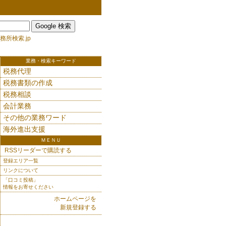
務所検索.jp
業務・検索キーワード
税務代理
税務書類の作成
税務相談
会計業務
その他の業務ワード
海外進出支援
ＭＥＮＵ
RSSリーダーで購読する
登録エリア一覧
リンクについて
「口コミ投稿」
情報をお寄せください
ホームページを
新規登録する