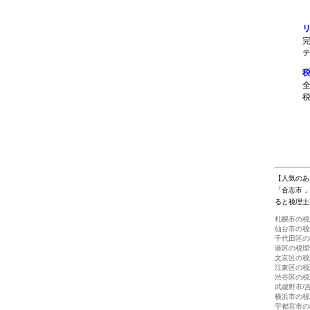
【人気のあ
「合志市 
ると税理士
札幌市の税
仙台市の税
千代田区の
港区の税理
文京区の税
江東区の税
渋谷区の税
武蔵野市/
横浜市の税
宇都宮市の