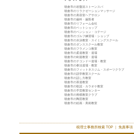
朝倉市の岩盤浴ストーンスパ
朝倉市のリラクゼーションマッサージ
朝倉市の美容室ヘアサロン
朝倉市の歯科・歯医者
朝倉市のリフォーム会社
朝倉市のペットショップ
朝倉市のペンション・コテージ
朝倉市のゴルフ練習場・ショップ
朝倉市の水泳教室・スイミングスクール
朝倉市のダンススクール教室
朝倉市のフラメンコ教室
朝倉市の柔道教室・道場
朝倉市の剣道教室・道場
朝倉市のテコンドー道場・教室
朝倉市の拳法道場・教室
朝倉市のフィットネスジム・スポーツクラブ
朝倉市の語学教室スクール
朝倉市の話し方教室
朝倉市の茶道教室
朝倉市の歌謡・カラオケ教室
朝倉市の手芸教室センター
朝倉市の将棋教室クラブ
朝倉市の陶芸教室
朝倉市の絵画・美術教室
税理士事務所検索
TOP ｜
免責事項