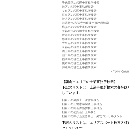
千代田区の税理士事務所検索
港区の税理士事務所検索
文京区の税理士事務所検索
江東区の税理士事務所検索
渋谷区の税理士事務所検索
武蔵野市/吉祥寺の税理士事務所検索
横浜市の税理士事務所検索
宇都宮市の税理士事務所検索
愛知県の税理士事務所検索
静岡県の税理士事務所検索
大阪府の税理士事務所検索
京都府の税理士事務所検索
岡山県の税理士事務所検索
山口県の税理士事務所検索
福岡県の税理士事務所検索
熊本県の税理士事務所検索
沖縄県の税理士事務所検索
-
Yomi-Sear
【朝倉市エリアの士業事務所検索】
下記のリストは、士業事務所検索の各姉妹
しています。
朝倉市の弁護士・法律事務所
朝倉市の土地家屋調査士事務所
朝倉市の社会保険労務士事務所
朝倉市の公認会計士事務所
朝倉市の中小企業診断士・経営コンサルタント
下記のリストは、エリアスポット検索各姉
クしています。