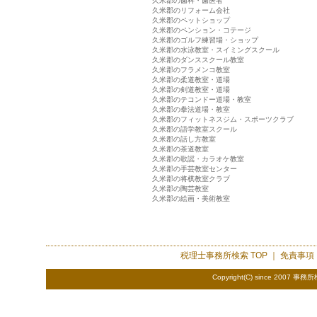
久米郡の歯科・歯医者
久米郡のリフォーム会社
久米郡のペットショップ
久米郡のペンション・コテージ
久米郡のゴルフ練習場・ショップ
久米郡の水泳教室・スイミングスクール
久米郡のダンススクール教室
久米郡のフラメンコ教室
久米郡の柔道教室・道場
久米郡の剣道教室・道場
久米郡のテコンドー道場・教室
久米郡の拳法道場・教室
久米郡のフィットネスジム・スポーツクラブ
久米郡の語学教室スクール
久米郡の話し方教室
久米郡の茶道教室
久米郡の歌謡・カラオケ教室
久米郡の手芸教室センター
久米郡の将棋教室クラブ
久米郡の陶芸教室
久米郡の絵画・美術教室
税理士事務所検索
TOP ｜
免責事項
Copyright(C) since 2007
事務所