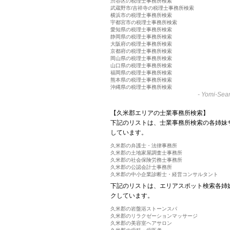
渋谷区の税理士事務所検索
武蔵野市/吉祥寺の税理士事務所検索
横浜市の税理士事務所検索
宇都宮市の税理士事務所検索
愛知県の税理士事務所検索
静岡県の税理士事務所検索
大阪府の税理士事務所検索
京都府の税理士事務所検索
岡山県の税理士事務所検索
山口県の税理士事務所検索
福岡県の税理士事務所検索
熊本県の税理士事務所検索
沖縄県の税理士事務所検索
-
Yomi-Sear
【久米郡エリアの士業事務所検索】
下記のリストは、士業事務所検索の各姉妹
しています。
久米郡の弁護士・法律事務所
久米郡の土地家屋調査士事務所
久米郡の社会保険労務士事務所
久米郡の公認会計士事務所
久米郡の中小企業診断士・経営コンサルタント
下記のリストは、エリアスポット検索各姉
クしています。
久米郡の岩盤浴ストーンスパ
久米郡のリラクゼーションマッサージ
久米郡の美容室ヘアサロン