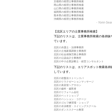
京都府の税理士事務所検索
岡山県の税理士事務所検索
山口県の税理士事務所検索
福岡県の税理士事務所検索
熊本県の税理士事務所検索
沖縄県の税理士事務所検索
-
Yomi-Sear
【北区エリアの士業事務所検索】
下記のリストは、士業事務所検索の各姉妹
ています。
北区の弁護士・法律事務所
北区の土地家屋調査士事務所
北区の社会保険労務士事務所
北区の公認会計士事務所
北区の中小企業診断士・経営コンサルタント
下記のリストは、エリアスポット検索各姉
しています。
北区の岩盤浴ストーンスパ
北区のリラクゼーションマッサージ
北区の美容室ヘアサロン
北区の歯科・歯医者
北区のリフォーム会社
北区のペットショップ
北区のペンション・コテージ
北区のゴルフ練習場・ショップ
北区の水泳教室・スイミングスクール
北区のダンススクール教室