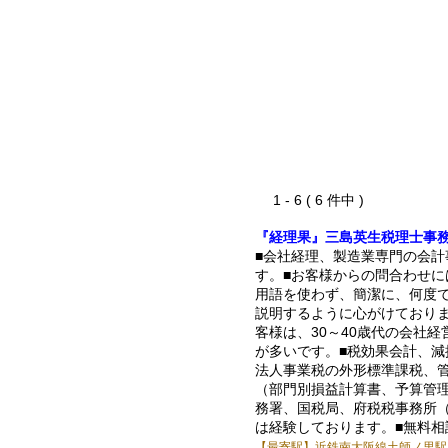
1 - 6 ( 6 件中 )
『経理果』三島英生税理士事
■会社経理、製造業専門の会計
す。■お客様からの問合わせに
用語を使わず、簡潔に、何度
説明するように心がけておりま
客様は、30～40歳代の会社経
が多いです。■税効果会計、減
法人事業税の外形標準課税、
（部門別損益計算書、予算管理
務署、国税局、府税税事務所
は経験しております。■無料相
【最寄駅】近鉄南大阪線土師ノ里駅