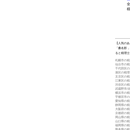
【人気のあ
「桑名郡 
ると税理士
札幌市の税
仙台市の税
千代田区の
港区の税理
文京区の税
江東区の税
渋谷区の税
武蔵野市/
横浜市の税
宇都宮市の
愛知県の税
静岡県の税
大阪府の税
京都府の税
岡山県の税
山口県の税
福岡県の税
熊本県の税