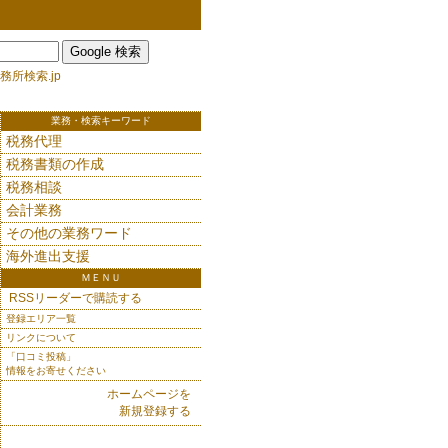
務所検索.jp
業務・検索キーワード
税務代理
税務書類の作成
税務相談
会計業務
その他の業務ワード
海外進出支援
ＭＥＮＵ
RSSリーダーで購読する
登録エリア一覧
リンクについて
「口コミ投稿」
情報をお寄せください
ホームページを
新規登録する