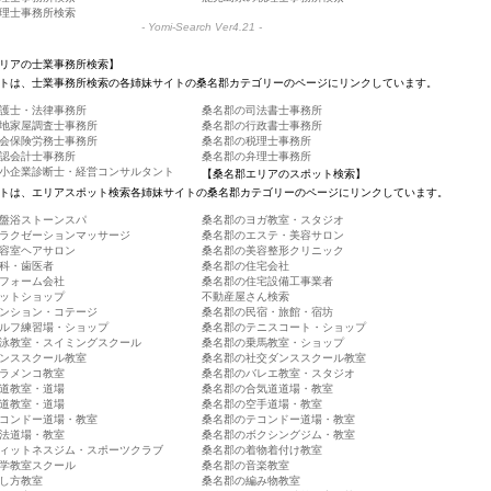
理士事務所検索
-
Yomi-Search Ver4.21
-
リアの士業事務所検索】
トは、士業事務所検索の各姉妹サイトの桑名郡カテゴリーのページにリンクしています。
護士・法律事務所
桑名郡の司法書士事務所
地家屋調査士事務所
桑名郡の行政書士事務所
会保険労務士事務所
桑名郡の税理士事務所
認会計士事務所
桑名郡の弁理士事務所
小企業診断士・経営コンサルタント
【桑名郡エリアのスポット検索】
トは、エリアスポット検索各姉妹サイトの桑名郡カテゴリーのページにリンクしています。
盤浴ストーンスパ
桑名郡のヨガ教室・スタジオ
ラクゼーションマッサージ
桑名郡のエステ・美容サロン
容室ヘアサロン
桑名郡の美容整形クリニック
科・歯医者
桑名郡の住宅会社
フォーム会社
桑名郡の住宅設備工事業者
ットショップ
不動産屋さん検索
ンション・コテージ
桑名郡の民宿・旅館・宿坊
ルフ練習場・ショップ
桑名郡のテニスコート・ショップ
泳教室・スイミングスクール
桑名郡の乗馬教室・ショップ
ンススクール教室
桑名郡の社交ダンススクール教室
ラメンコ教室
桑名郡のバレエ教室・スタジオ
道教室・道場
桑名郡の合気道道場・教室
道教室・道場
桑名郡の空手道場・教室
コンドー道場・教室
桑名郡のテコンドー道場・教室
法道場・教室
桑名郡のボクシングジム・教室
ィットネスジム・スポーツクラブ
桑名郡の着物着付け教室
学教室スクール
桑名郡の音楽教室
し方教室
桑名郡の編み物教室