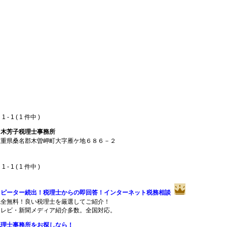
 - 1 ( 1 件中 )
白木芳子税理士事務所
三重県桑名郡木曽岬町大字雁ケ地６８６－２
 - 1 ( 1 件中 )
リピーター続出！税理士からの即回答！インターネット税務相談
完全無料！良い税理士を厳選してご紹介！
テレビ・新聞メディア紹介多数。全国対応。
税理士事務所をお探しなら！