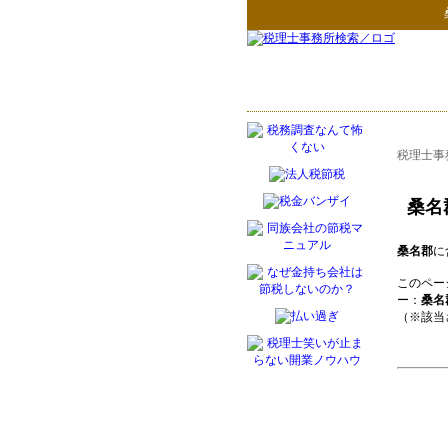
税理士事
桑名
桑名郡
に
このペー
ー：
桑名
（※該当