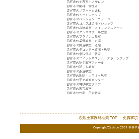
弥富市の美容室ヘアサロン
弥富市の歯科・歯医者
弥富市のリフォーム会社
弥富市のペットショップ
弥富市のペンション・コテージ
弥富市のゴルフ練習場・ショップ
弥富市の水泳教室・スイミングスクール
弥富市のダンススクール教室
弥富市のフラメンコ教室
弥富市の柔道教室・道場
弥富市の剣道教室・道場
弥富市のテコンドー道場・教室
弥富市の拳法道場・教室
弥富市のフィットネスジム・スポーツクラブ
弥富市の語学教室スクール
弥富市の話し方教室
弥富市の茶道教室
弥富市の歌謡・カラオケ教室
弥富市の手芸教室センター
弥富市の将棋教室クラブ
弥富市の陶芸教室
弥富市の絵画・美術教室
税理士事務所検索
TOP ｜
免責事項
Copyright(C) since 2007
事務所