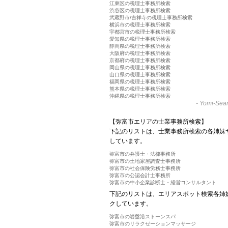
江東区の税理士事務所検索
渋谷区の税理士事務所検索
武蔵野市/吉祥寺の税理士事務所検索
横浜市の税理士事務所検索
宇都宮市の税理士事務所検索
愛知県の税理士事務所検索
静岡県の税理士事務所検索
大阪府の税理士事務所検索
京都府の税理士事務所検索
岡山県の税理士事務所検索
山口県の税理士事務所検索
福岡県の税理士事務所検索
熊本県の税理士事務所検索
沖縄県の税理士事務所検索
-
Yomi-Sear
【弥富市エリアの士業事務所検索】
下記のリストは、士業事務所検索の各姉妹
しています。
弥富市の弁護士・法律事務所
弥富市の土地家屋調査士事務所
弥富市の社会保険労務士事務所
弥富市の公認会計士事務所
弥富市の中小企業診断士・経営コンサルタント
下記のリストは、エリアスポット検索各姉
クしています。
弥富市の岩盤浴ストーンスパ
弥富市のリラクゼーションマッサージ