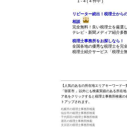
1 - 4 ( 4 件中 )
リピーター続出！税理士から
相談
完全無料！良い税理士を厳選
テレビ・新聞メディア紹介多
税理士事務所をお探しなら！
全国各地の優秀な税理士を完
税理士紹介サービス「税理士無
【人気のあるの所在地エリアキーワード一
「弥富市 」以外にも検索実績のある所在
ア名をクリックすると税理士事務所検索の
トアップされます。
札幌市の税理士事務所検索
仙台市の税理士事務所検索
千代田区の税理士事務所検索
港区の税理士事務所検索
文京区の税理士事務所検索