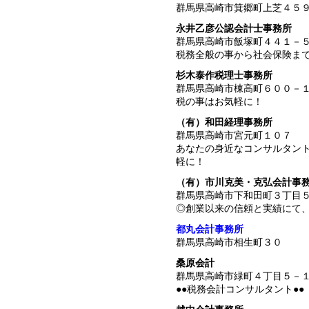
群馬県高崎市箕郷町上芝４５
永井乙彦公認会計士事務所
群馬県高崎市飯塚町４４１－
税務全般の事から社会保険ま
杉木泰作税理士事務所
群馬県高崎市棟高町６００－
税の事はお気軽に！
（有）和田経理事務所
群馬県高崎市宮元町１０７
あなたの身近なコンサルタン
軽に！
（有）市川克美・克弘会計事
群馬県高崎市下和田町３丁目
◎創業以来の信頼と実績にて
都丸会計事務所
群馬県高崎市相生町３０
桑原会計
群馬県高崎市緑町４丁目５－
●●税務会計コンサルタント●●