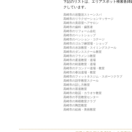
下記のリストは、エリアスポット検索各姉
クしています。
高崎市の岩盤浴ストーンスパ
高崎市のリラクゼーションマッサージ
高崎市の美容室ヘアサロン
高崎市の歯科・歯医者
高崎市のリフォーム会社
高崎市のペットショップ
高崎市のペンション・コテージ
高崎市のゴルフ練習場・ショップ
高崎市の水泳教室・スイミングスクール
高崎市のダンススクール教室
高崎市のフラメンコ教室
高崎市の柔道教室・道場
高崎市の剣道教室・道場
高崎市のテコンドー道場・教室
高崎市の拳法道場・教室
高崎市のフィットネスジム・スポーツクラブ
高崎市の語学教室スクール
高崎市の話し方教室
高崎市の茶道教室
高崎市の歌謡・カラオケ教室
高崎市の手芸教室センター
高崎市の将棋教室クラブ
高崎市の陶芸教室
高崎市の絵画・美術教室