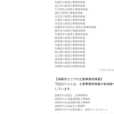
札幌市の税理士事務所検索
仙台市の税理士事務所検索
千代田区の税理士事務所検索
港区の税理士事務所検索
文京区の税理士事務所検索
江東区の税理士事務所検索
渋谷区の税理士事務所検索
武蔵野市/吉祥寺の税理士事務所検索
横浜市の税理士事務所検索
宇都宮市の税理士事務所検索
愛知県の税理士事務所検索
静岡県の税理士事務所検索
大阪府の税理士事務所検索
京都府の税理士事務所検索
岡山県の税理士事務所検索
山口県の税理士事務所検索
福岡県の税理士事務所検索
熊本県の税理士事務所検索
沖縄県の税理士事務所検索
-
Yomi-Sear
【高崎市エリアの士業事務所検索】
下記のリストは、士業事務所検索の各姉妹
しています。
高崎市の弁護士・法律事務所
高崎市の土地家屋調査士事務所
高崎市の社会保険労務士事務所
高崎市の公認会計士事務所
高崎市の中小企業診断士・経営コンサルタント