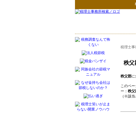
税理士事
秩父
秩父郡
に
このペー
ー：
秩父
（※該当