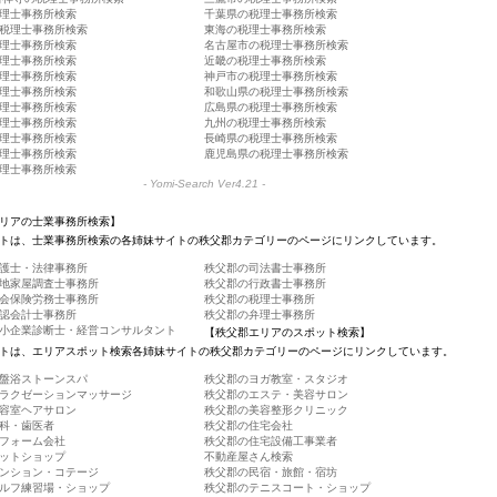
理士事務所検索
千葉県の税理士事務所検索
税理士事務所検索
東海の税理士事務所検索
理士事務所検索
名古屋市の税理士事務所検索
理士事務所検索
近畿の税理士事務所検索
理士事務所検索
神戸市の税理士事務所検索
理士事務所検索
和歌山県の税理士事務所検索
理士事務所検索
広島県の税理士事務所検索
理士事務所検索
九州の税理士事務所検索
理士事務所検索
長崎県の税理士事務所検索
理士事務所検索
鹿児島県の税理士事務所検索
理士事務所検索
-
Yomi-Search Ver4.21
-
リアの士業事務所検索】
トは、士業事務所検索の各姉妹サイトの秩父郡カテゴリーのページにリンクしています。
護士・法律事務所
秩父郡の司法書士事務所
地家屋調査士事務所
秩父郡の行政書士事務所
会保険労務士事務所
秩父郡の税理士事務所
認会計士事務所
秩父郡の弁理士事務所
小企業診断士・経営コンサルタント
【秩父郡エリアのスポット検索】
トは、エリアスポット検索各姉妹サイトの秩父郡カテゴリーのページにリンクしています。
盤浴ストーンスパ
秩父郡のヨガ教室・スタジオ
ラクゼーションマッサージ
秩父郡のエステ・美容サロン
容室ヘアサロン
秩父郡の美容整形クリニック
科・歯医者
秩父郡の住宅会社
フォーム会社
秩父郡の住宅設備工事業者
ットショップ
不動産屋さん検索
ンション・コテージ
秩父郡の民宿・旅館・宿坊
ルフ練習場・ショップ
秩父郡のテニスコート・ショップ