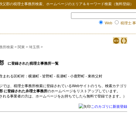
秩父郡
の
税理士事務所検索
、ホームページのエリア＆キーワード検索（無料登録）
Web
税理士.事
務所検索
>
関東
>
埼玉県
>
郡
に登録された税理士事務所一覧
含まれる区町村：横瀬町 - 皆野町 - 長瀞町 - 小鹿野町 - 東秩父村
ジでは、税理士事務所検索に登録されているWebサイトのうち、検索カテゴリ
郡 に登録された弁理士事務所
のホームページをリストアップしています。
される事業者の方は、ホームページをお持ちでしたら無料で登録できます。）
このカゴリに新規登録