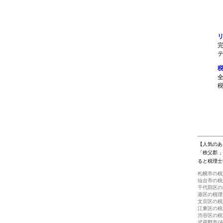
1
【人気のあ
「秩父郡 
ると税理士
札幌市の税
仙台市の税
千代田区の
港区の税理
文京区の税
江東区の税
渋谷区の税
武蔵野市/