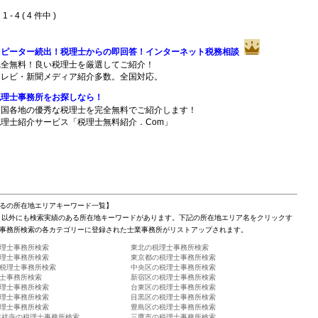
 - 4 ( 4 件中 )
リピーター続出！税理士からの即回答！インターネット税務相談
完全無料！良い税理士を厳選してご紹介！
テレビ・新聞メディア紹介多数。全国対応。
税理士事務所をお探しなら！
全国各地の優秀な税理士を完全無料でご紹介します！
税理士紹介サービス「税理士無料紹介．Com」
るの所在地エリアキーワード一覧】
」以外にも検索実績のある所在地キーワードがあります。下記の所在地エリア名をクリックす
事務所検索の各カテゴリーに登録された士業事務所がリストアップされます。
理士事務所検索
東北の税理士事務所検索
理士事務所検索
東京都の税理士事務所検索
税理士事務所検索
中央区の税理士事務所検索
士事務所検索
新宿区の税理士事務所検索
理士事務所検索
台東区の税理士事務所検索
理士事務所検索
目黒区の税理士事務所検索
理士事務所検索
豊島区の税理士事務所検索
吉祥寺の税理士事務所検索
三鷹市の税理士事務所検索