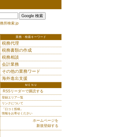
務所検索.jp
業務・検索キーワード
税務代理
税務書類の作成
税務相談
会計業務
その他の業務ワード
海外進出支援
ＭＥＮＵ
RSSリーダーで購読する
登録エリア一覧
リンクについて
「口コミ投稿」
情報をお寄せください
ホームページを
新規登録する