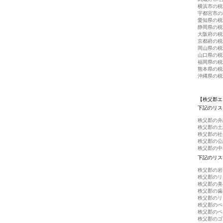
横浜市の税
宇都宮市の
愛知県の税
静岡県の税
大阪府の税
京都府の税
岡山県の税
山口県の税
福岡県の税
熊本県の税
沖縄県の税
【秩父郡エ
下記のリス
秩父郡の弁
秩父郡の土
秩父郡の社
秩父郡の公
秩父郡の中
下記のリス
秩父郡の岩
秩父郡のリ
秩父郡の美
秩父郡の歯
秩父郡のリ
秩父郡のペ
秩父郡のペ
秩父郡のゴ