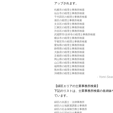
アップされます。
札幌市の税理士事務所検索
仙台市の税理士事務所検索
千代田区の税理士事務所検索
港区の税理士事務所検索
文京区の税理士事務所検索
江東区の税理士事務所検索
渋谷区の税理士事務所検索
武蔵野市/吉祥寺の税理士事務所検索
横浜市の税理士事務所検索
宇都宮市の税理士事務所検索
愛知県の税理士事務所検索
静岡県の税理士事務所検索
大阪府の税理士事務所検索
京都府の税理士事務所検索
岡山県の税理士事務所検索
山口県の税理士事務所検索
福岡県の税理士事務所検索
熊本県の税理士事務所検索
沖縄県の税理士事務所検索
-
Yomi-Sear
【緑区エリアの士業事務所検索】
下記のリストは、士業事務所検索の各姉妹
ています。
緑区の弁護士・法律事務所
緑区の土地家屋調査士事務所
緑区の社会保険労務士事務所
緑区の公認会計士事務所