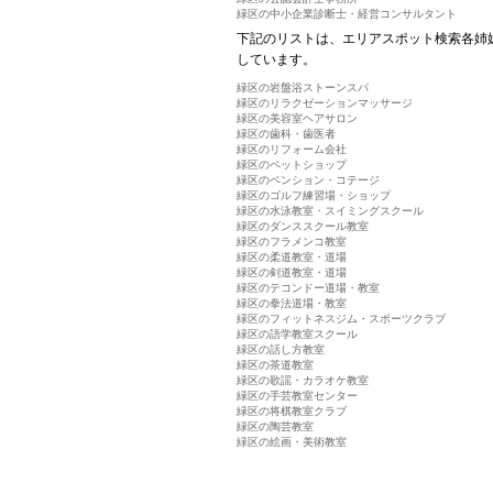
緑区の中小企業診断士・経営コンサルタント
下記のリストは、エリアスポット検索各姉
しています。
緑区の岩盤浴ストーンスパ
緑区のリラクゼーションマッサージ
緑区の美容室ヘアサロン
緑区の歯科・歯医者
緑区のリフォーム会社
緑区のペットショップ
緑区のペンション・コテージ
緑区のゴルフ練習場・ショップ
緑区の水泳教室・スイミングスクール
緑区のダンススクール教室
緑区のフラメンコ教室
緑区の柔道教室・道場
緑区の剣道教室・道場
緑区のテコンドー道場・教室
緑区の拳法道場・教室
緑区のフィットネスジム・スポーツクラブ
緑区の語学教室スクール
緑区の話し方教室
緑区の茶道教室
緑区の歌謡・カラオケ教室
緑区の手芸教室センター
緑区の将棋教室クラブ
緑区の陶芸教室
緑区の絵画・美術教室